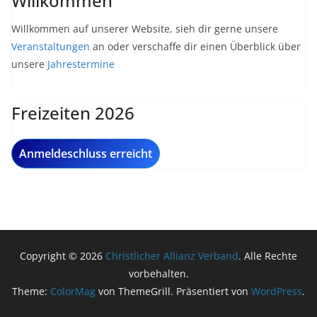
Willkommen
Willkommen auf unserer Website, sieh dir gerne unsere
Veranstaltungen
an oder verschaffe dir einen Überblick über
unsere
Jahrestermine
Freizeiten 2026
Anmeldeschluss erreicht
Copyright © 2026
Christlicher Allianz Verband
. Alle Rechte
vorbehalten.
Theme:
ColorMag
von ThemeGrill. Präsentiert von
WordPress
.